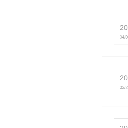
20
04/0
20
03/2