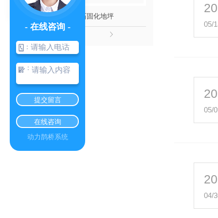
20
磨石固化地坪
内蒙古密封
05/1
- 在线咨询 -
：
：
20
提交留言
05/0
在线咨询
动力鹊桥系统
20
04/3