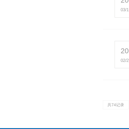
20
03/1
20
02/2
共74记录